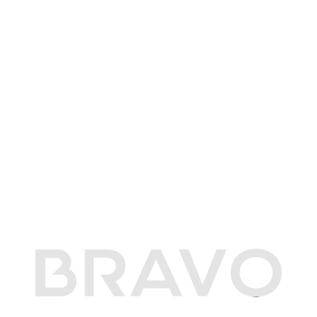
Фонтан станет новой точкой притяжения в
комплексе «Кипарис»
24 июля 2026
Экологический чемпионат по сбору мусора
собрал активистов в Анапе
20 июля 2026